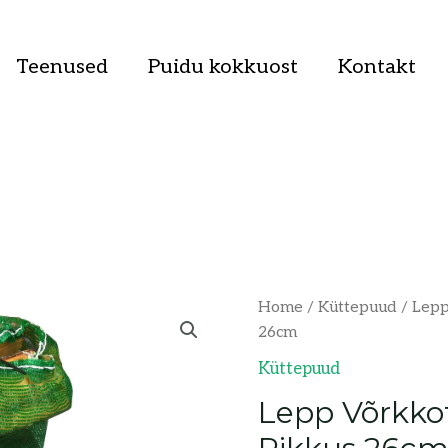
Teenused
Puidu kokkuost
Kontakt
Lepp
Home
/
Küttepuud
/ Lepp
võrkkotis
26cm
30L,
Küttepuud
pikkus
Lepp Võrkkot
26cm
quantity