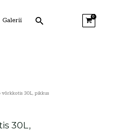
Search
Galerii
 võrkkotis 30L, pikkus
is 30L,