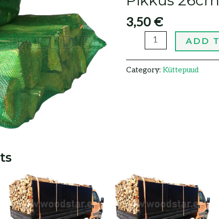
Pikkus 26c
3,50
€
ADD 
Category:
Küttepuud
ts