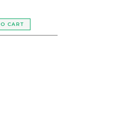
m
TO CART