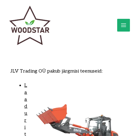
Skip
MAI
to
ME
content
JLV Trading OÜ pakub järgmisi teenuseid:
L
a
a
d
u
r
i
t