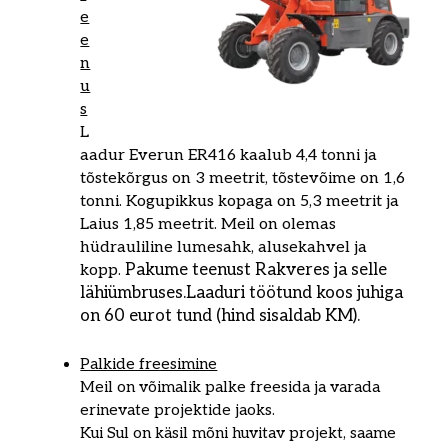
e
e
n
u
s
L
aadur Everun ER416 kaalub 4,4 tonni ja
tõstekõrgus on 3 meetrit, tõstevõime on 1,6
tonni. Kogupikkus kopaga on 5,3 meetrit ja
Laius 1,85 meetrit. Meil on olemas
hüdrauliline lumesahk, alusekahvel ja
Pakume teenust Rakveres ja selle
kopp.
lähiümbruses.
Laaduri töötund koos juhiga
on 60 eurot tund (hind sisaldab KM).
Palkide freesimine
Meil on võimalik palke freesida ja varada
erinevate projektide jaoks.
Kui Sul on käsil mõni huvitav projekt, saame