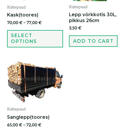
Küttepuud
Küttepuud
Lepp võrkkotis 30L,
Kask(toores)
pikkus 26cm
70,00
€
–
77,00
€
3,50
€
SELECT
ADD TO CART
OPTIONS
Küttepuud
Sanglepp(toores)
65,00
€
–
72,00
€