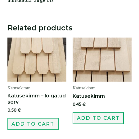
immutatud. Sirge ots.
Related products
Katusekimm
Katusekimm
Katusekimm – lõigatud
Katusekimm
serv
0,45
€
0,50
€
ADD TO CART
ADD TO CART